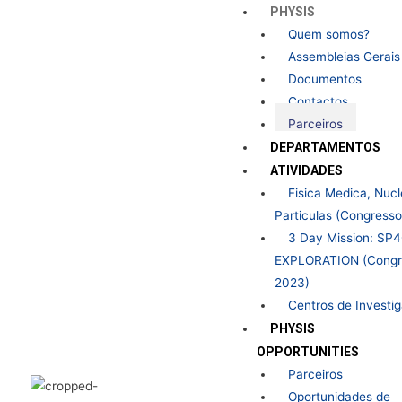
Skip
PHYSIS
to
Quem somos?
content
Assembleias Gerais
Documentos
Contactos
Parceiros
DEPARTAMENTOS
ATIVIDADES
Fisica Medica, Nucl
Particulas (Congress
3 Day Mission: SP
EXPLORATION (Congr
2023)
Centros de Investi
PHYSIS
OPPORTUNITIES
Parceiros
Oportunidades de