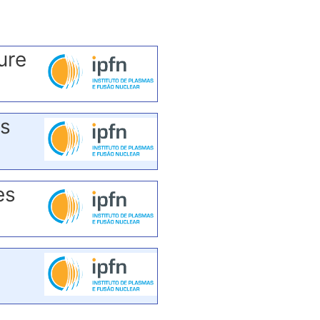
ure
es
es