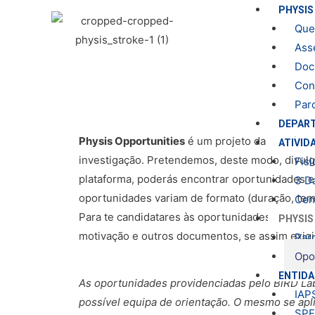
Skip
PHYSIS
to
Que
content
Ass
Doc
Con
Par
DEPAR
Physis Opportunities
é um projeto da
Physis
cu
ATIVID
investigação. Pretendemos, deste modo, divul
Fisi
plataforma, poderás encontrar oportunidades ex
3 D
oportunidades variam de formato (duração, te
Cen
Para te candidatares às oportunidades abertas
PHYSIS
motivação e outros documentos, se assim exig
Par
Opo
ENTIDA
As oportunidades providenciadas pelo BiRD Lab
IAP
possível equipa de orientação. O mesmo se aplic
SPF