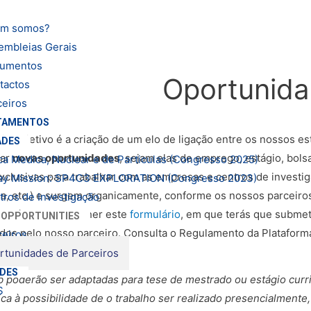
m somos?
embleias Gerais
umentos
Oportunida
tactos
ceiros
TAMENTOS
jo objetivo é a criação de um elo de ligação entre os nossos e
ADES
gar
novas oportunidades
, sejam elas de emprego, estágio, bols
ca Medica, Nuclear e de Particulas (Congresso 2025)
clusivas para trabalhar com as empresas e centros de investig
ay Mission: SP4C3 EXPLORATION (Congresso 2023)
ma, etc.) e surgem organicamente, conforme os nossos parceir
tros de Investigação
, terás que preencher este
formulário
, em que terás que submet
 OPPORTUNITIES
idos pelo nosso parceiro. Consulta o Regulamento da Platafor
ceiros
rtunidades de Parceiros
DES
 poderão ser adaptadas para tese de mestrado ou estágio curr
S
a à possibilidade de o trabalho ser realizado presencialmente, 