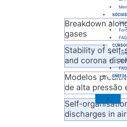
Mem
SÓCIOS
Breakdown along 
Sóc
For
gases
FAQ
CURSO
Stability of self
List
and corona disc
Tes
FAQ
Modelos prediti
ENEF26
de alta pressão
X
Self-organisation
discharges in air