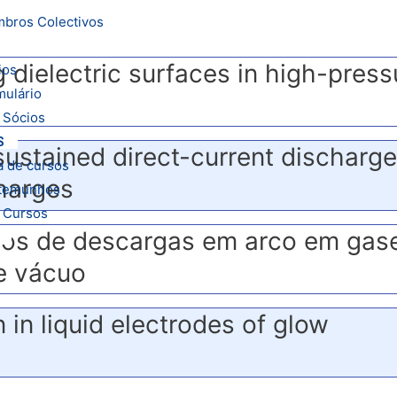
bros Colectivos
dielectric surfaces in high-press
ios
mulário
 Sócios
S
-sustained direct-current discharg
a de cursos
harges
temunhos
 Cursos
vos de descargas em arco em gas
 e vácuo
 in liquid electrodes of glow