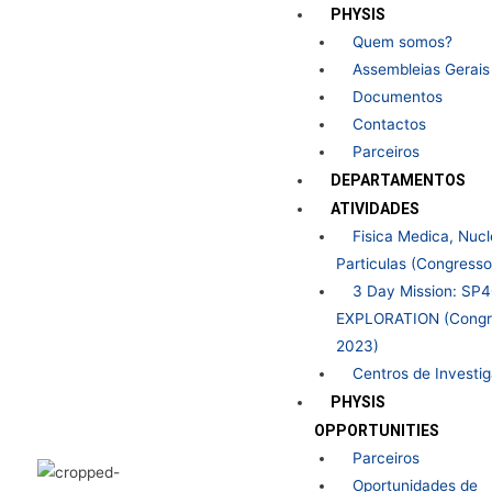
Skip
PHYSIS
to
Quem somos?
content
Assembleias Gerais
Documentos
Contactos
Parceiros
DEPARTAMENTOS
ATIVIDADES
Fisica Medica, Nucl
Particulas (Congress
3 Day Mission: SP
EXPLORATION (Congr
2023)
Centros de Investi
PHYSIS
OPPORTUNITIES
Parceiros
Oportunidades de